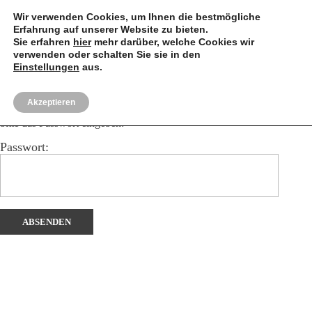
Wir verwenden Cookies, um Ihnen die bestmögliche
Erfahrung auf unserer Website zu bieten.
Sie erfahren
hier
mehr darüber, welche Cookies wir
verwenden oder schalten Sie sie in den
Einstellungen
aus.
henrikm.fotografie
Akzeptieren
Dieser Inhalt ist passwortgeschützt. Um ihn anschauen zu können,
bitte das Passwort eingeben:
Passwort: