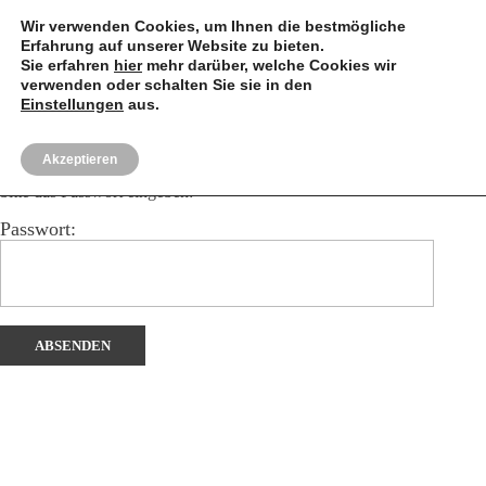
Wir verwenden Cookies, um Ihnen die bestmögliche
Erfahrung auf unserer Website zu bieten.
Sie erfahren
hier
mehr darüber, welche Cookies wir
verwenden oder schalten Sie sie in den
Einstellungen
aus.
henrikm.fotografie
Akzeptieren
Dieser Inhalt ist passwortgeschützt. Um ihn anschauen zu können,
bitte das Passwort eingeben:
Passwort: